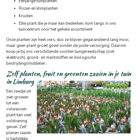
Eenjarige tuinplanten
Rozen en klimplanten
Kruiden
Elke plant die je maar kan bedenken; kom langs in ons
tuincentrum voor het gehele assortiment
Onze planten zijn heel vers, dus ze blijven gegarandeerd lang mooi,
maar geen plant groeit goed zonder de juiste verzorging. Daarom
koop je bij ons verschillende soorten tuingereedschap (ook
elektrisch), grond- en meststoffen en biologische
bestrijdingsmiddelen.
Zelf planten, fruit en groenten zaaien in je tuin
in Limburg
Een zaadje uit
zien groeien
tot een
volwassen
plant kan veel
voldoening
geven. Zelf
planen zaaien
is hartstikke