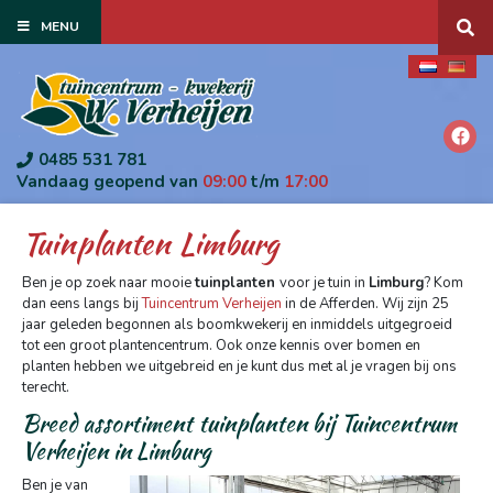
G
MENU
a
n
a
a
r
c
o
0485 531 781
n
Vandaag geopend van
09:00
t/m
17:00
t
e
Tuinplanten Limburg
n
t
Ben je op zoek naar mooie
tuinplanten
voor je tuin in
Limburg
? Kom
dan eens langs bij
Tuincentrum Verheijen
in de Afferden. Wij zijn 25
jaar geleden begonnen als boomkwekerij en inmiddels uitgegroeid
tot een groot plantencentrum. Ook onze kennis over bomen en
planten hebben we uitgebreid en je kunt dus met al je vragen bij ons
terecht.
Breed assortiment tuinplanten bij Tuincentrum
Verheijen in Limburg
Ben je van