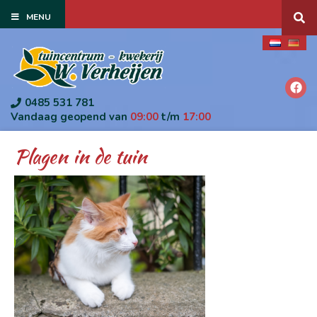
G
MENU
a
n
a
a
r
c
o
0485 531 781
n
Vandaag geopend van
09:00
t/m
17:00
t
e
Plagen in de tuin
n
t