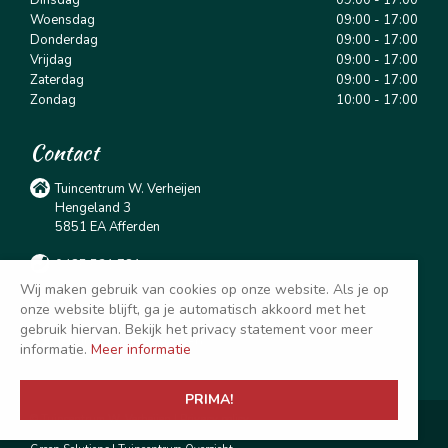
Dinsdag
09:00 - 17:00
Woensdag
09:00 - 17:00
Donderdag
09:00 - 17:00
Vrijdag
09:00 - 17:00
Zaterdag
09:00 - 17:00
Zondag
10:00 - 17:00
Contact
Tuincentrum W. Verheijen
Hengeland 3
5851 EA Afferden
0485 531 781
Wij maken gebruik van cookies op onze website. Als je op
info@tuincentrumverheijen.nl
onze website blijft, ga je automatisch akkoord met het
gebruik hiervan. Bekijk het privacy statement voor meer
@tuincentrumverheijen
informatie.
Meer informatie
PRIMA!
© Tuincentrum W. Verheijen |
Privacy policy