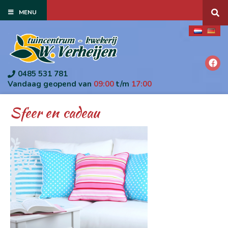
G
MENU
a
n
a
a
r
c
o
0485 531 781
n
Vandaag geopend van
09:00
t/m
17:00
t
e
Sfeer en cadeau
n
t