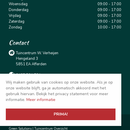
Woensdag
09:00 - 17:00
Donderdag
09:00 - 17:00
Vrijdag
09:00 - 17:00
Zaterdag
09:00 - 17:00
Zondag
10:00 - 17:00
Contact
Tuincentrum W. Verheijen
Hengeland 3
5851 EA Afferden
0485 531 781
Wij maken gebruik van cookies op onze website. Als je op
info@tuincentrumverheijen.nl
onze website blijft, ga je automatisch akkoord met het
gebruik hiervan. Bekijk het privacy statement voor meer
@tuincentrumverheijen
informatie.
Meer informatie
PRIMA!
© Tuincentrum W. Verheijen |
Privacy policy
Green Solutions
|
Tuincentrum Overzicht