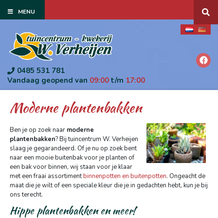
G
MENU
a
n
a
a
r
c
o
0485 531 781
n
Vandaag geopend van
09:00
t/m
17:00
t
e
Moderne plantenbakken
n
t
Ben je op zoek naar
moderne
plantenbakken
? Bij tuincentrum W. Verheijen
slaag je gegarandeerd. Of je nu op zoek bent
naar een mooie buitenbak voor je planten of
een bak voor binnen, wij staan voor je klaar
met een fraai assortiment
binnenpotten en buitenpotten
. Ongeacht de
maat die je wilt of een speciale kleur die je in gedachten hebt, kun je bij
ons terecht.
Hippe plantenbakken en meer!