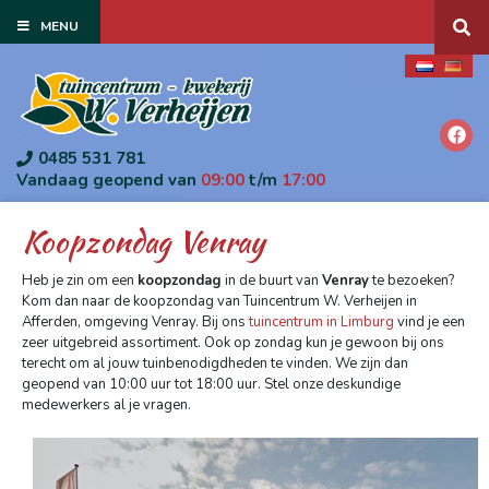
G
MENU
a
n
a
a
r
c
o
0485 531 781
n
Vandaag geopend van
09:00
t/m
17:00
t
e
Koopzondag Venray
n
t
Heb je zin om een
koopzondag
in de buurt van
Venray
te bezoeken?
Kom dan naar de koopzondag van Tuincentrum W. Verheijen in
Afferden, omgeving Venray. Bij ons
tuincentrum in Limburg
vind je een
zeer uitgebreid assortiment. Ook op zondag kun je gewoon bij ons
terecht om al jouw tuinbenodigdheden te vinden. We zijn dan
geopend van 10:00 uur tot 18:00 uur. Stel onze deskundige
medewerkers al je vragen.