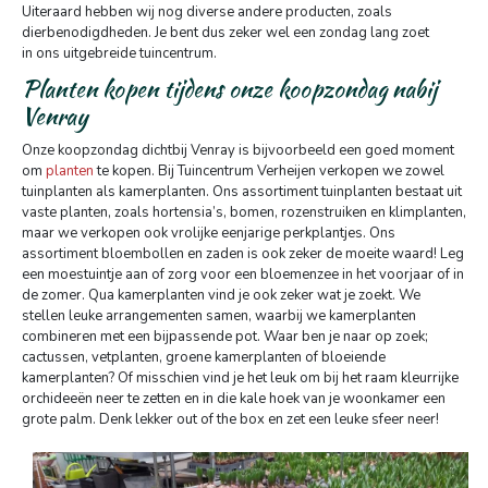
Uiteraard hebben wij nog diverse andere producten, zoals
dierbenodigdheden. Je bent dus zeker wel een zondag lang zoet
in ons uitgebreide tuincentrum.
Planten kopen tijdens onze koopzondag nabij
Venray
Onze koopzondag dichtbij Venray is bijvoorbeeld een goed moment
om
planten
te kopen. Bij Tuincentrum Verheijen verkopen we zowel
tuinplanten als kamerplanten. Ons assortiment tuinplanten bestaat uit
vaste planten, zoals hortensia’s, bomen, rozenstruiken en klimplanten,
maar we verkopen ook vrolijke eenjarige perkplantjes. Ons
assortiment bloembollen en zaden is ook zeker de moeite waard! Leg
een moestuintje aan of zorg voor een bloemenzee in het voorjaar of in
de zomer. Qua kamerplanten vind je ook zeker wat je zoekt. We
stellen leuke arrangementen samen, waarbij we kamerplanten
combineren met een bijpassende pot. Waar ben je naar op zoek;
cactussen, vetplanten, groene kamerplanten of bloeiende
kamerplanten? Of misschien vind je het leuk om bij het raam kleurrijke
orchideeën neer te zetten en in die kale hoek van je woonkamer een
grote palm. Denk lekker out of the box en zet een leuke sfeer neer!