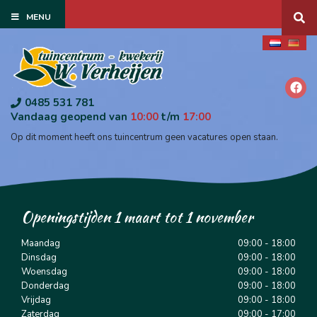
G
MENU
a
n
a
a
r
c
o
0485 531 781
n
Vandaag geopend van
10:00
t/m
17:00
t
Op dit moment heeft ons tuincentrum geen vacatures open staan.
e
n
t
Openingstijden 1 maart tot 1 november
Maandag
09:00 - 18:00
Dinsdag
09:00 - 18:00
Woensdag
09:00 - 18:00
Donderdag
09:00 - 18:00
Vrijdag
09:00 - 18:00
Zaterdag
09:00 - 17:00