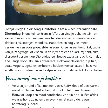
De tijd vliegt. Op dinsdag
4 oktober
is het alweer
Internationale
Dierendag
. In ons tuincentrum in Afferden vind je behalve tuin- en
kamerplanten ook heel veel soorten dierenvoer, slimme voer- en
drinkbakjes, kooitjes, mandjes, krabpalen en nog veel meer
verwennerijen voor je geliefde huisdier. Of je nu een hond, kat, cavia,
konijn, zangvogel of vissen (in de vijver of een aquarium) hebt, elke
diersoort verdient op Dierendag een beetje extra aandacht. Kom dus
snel langs voor iets leuks of lekkers. Ook voor de dieren in je tuin,
zoals vogels, egels en eekhoorns hebben we van alles in huis: van
egelhuisjes tot vleermuizenkastjes en van vogelvoer tot drinkschalen.
Verwennerij voor je huisdier
Verwen je hond of kat met een zacht, fluffy kleed of een warme
mand om binnen lekker languit op of in te kunnen luieren.
Bouw of koop een mooi hondenhok voor in de tuin. Een afdak
waar je hond zo nu en dan even kan relaxen tijdens een
herfstdag is ideaal.