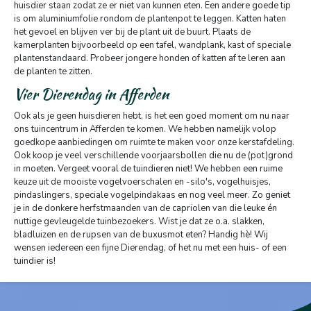
huisdier staan zodat ze er niet van kunnen eten. Een andere goede tip
is om aluminiumfolie rondom de plantenpot te leggen. Katten haten
het gevoel en blijven ver bij de plant uit de buurt. Plaats de
kamerplanten bijvoorbeeld op een tafel, wandplank, kast of speciale
plantenstandaard. Probeer jongere honden of katten af te leren aan
de planten te zitten.
Vier Dierendag in Afferden
Ook als je geen huisdieren hebt, is het een goed moment om nu naar
ons tuincentrum in Afferden te komen. We hebben namelijk volop
goedkope aanbiedingen om ruimte te maken voor onze kerstafdeling.
Ook koop je veel verschillende voorjaarsbollen die nu de (pot)grond
in moeten. Vergeet vooral de tuindieren niet! We hebben een ruime
keuze uit de mooiste vogelvoerschalen en -silo's, vogelhuisjes,
pindaslingers, speciale vogelpindakaas en nog veel meer. Zo geniet
je in de donkere herfstmaanden van de capriolen van die leuke én
nuttige gevleugelde tuinbezoekers. Wist je dat ze o.a. slakken,
bladluizen en de rupsen van de buxusmot eten? Handig hè! Wij
wensen iedereen een fijne Dierendag, of het nu met een huis- of een
tuindier is!