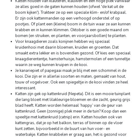
Katten houden van klauteren, klauwen en een hoge plek vanwaar
ze alles goed in de gaten kunnen houden (ofwel 'de kat uit de
boom kijken'). Trakteer ze op een speciale klim- en/of krabpaal.
Er zijn ook kattenmanden op een verhoogd onderstel of op
pootjes. Of plant een (kleine) boom in de tuin waar ze aan kunnen
krabben en in kunnen klimmen. Oktober is een goede maand om
bomen (en struiken, en planten, en voorjaarsbollen) te planten.
Voor knaagdieren zoals konijnen hebben wij speciaal
kruidenhooi met daarin bloemen, kruiden en groenten. Dat
smaakt extra lekker en is bovendien gezond. Of kies een speciaal
knaagdierententje, hamsterhuisje, hamstermolen of een tunneltje
waarin ze weg kunnen kruipen in de kooi.
Je kanariepiet of papegaai maak je blij met een schommel in de
kooi. Die zijn er in allerlei soorten en maten, gemaakt van hout,
touw of vogelvoer. Ook een spiegeltje in de kooi vinden ze heel
interessant.
Katten zijn gek op kattenkruid (Nepeta). Dit is een mooie tuinplant
die lang bloeit met lilakleurige bloemen en die zacht, geurig grijs
blad heeft. Katten worden helemaal ‘happy’ van de geur van
kattenkruid. Geen (zonnige) plek meer in de tuin? Koop dan een
speeltje met kattenkruid (catnip) erin. Katten houden ook van
kattengras, dat je op het balkon, terras of binnen op de vloer
kunt zetten, bijvoorbeeld in de buurt van hun voer- en
waterbakje. Katten knabbelen er graag aan, het is gezond voor