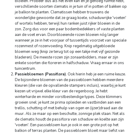
bloeien. Probeer dus als het even kan en je genoeg ruimte hebt,
verschillende soorten clematis in je tuin of in potten of bakken op
je balkon te planten. Clematissen hebben trouwens de
wonderlijke gewoonte dat ze graag koele, schaduwrijke 'voeten'
of wortels hebben, terwijl hun ranken juist rijker bloeien in de
zon. Zorg dus voor een paar bodembedekkers of vaste planten
aan de voet ervan. Doorbloeiende rozen bloeien nóg langer
wanneer je ze in het voorjaar of tussentijds voorziet van speciale
rozenmest of rozenvoeding. Knip regelmatig uitgebloeide
bloemen weg (knip ze terug tot op een takje met vijf gezonde
bladeren). De meeste rozen zijn zonaanbidders, maar er zijn
enkele soorten die floreren in halfschaduw. Vraag ernaar in ons
tuincentrum.
Passiebloemen (Passiflora)
. Ook hierin heb je een ruime keuze.
De bijzondere bloemen van de passiebloem hebben meerdere
kleuren (die van de opvallende stampers incluis), waarbij je kunt
kiezen uit vrijwel elke kleur van de regenboog. Je hebt
winterharde en minder vorstbestendige types. Deze klimmers
groeien snel: je kunt ze prima opleiden en vastbinden aan een
trellis, schutting of met behulp van ogen en (ijzer)draad aan de
muur. Als ze maar op een beschutte, zonnige plek staan. Net als
de clematis houdt de passiflora van schaduw en koelte aan zijn
'voeten'. Een passiebloem kun je ook in een grote pot op het
balkon of terras planten. De passiebloem bloeit maar liefst van