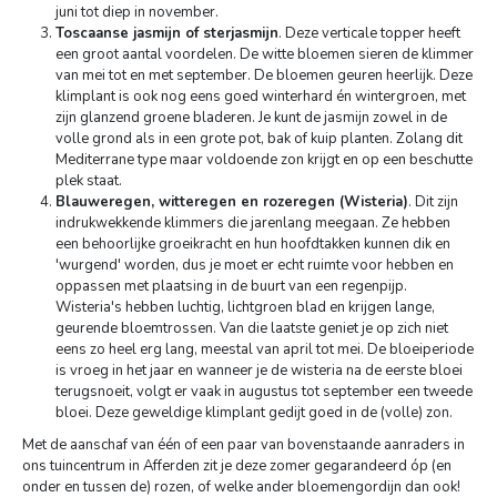
juni tot diep in november.
Toscaanse jasmijn of sterjasmijn
. Deze verticale topper heeft
een groot aantal voordelen. De witte bloemen sieren de klimmer
van mei tot en met september. De bloemen geuren heerlijk. Deze
klimplant is ook nog eens goed winterhard én wintergroen, met
zijn glanzend groene bladeren. Je kunt de jasmijn zowel in de
volle grond als in een grote pot, bak of kuip planten. Zolang dit
Mediterrane type maar voldoende zon krijgt en op een beschutte
plek staat.
Blauweregen, witteregen en rozeregen (Wisteria)
. Dit zijn
indrukwekkende klimmers die jarenlang meegaan. Ze hebben
een behoorlijke groeikracht en hun hoofdtakken kunnen dik en
'wurgend' worden, dus je moet er echt ruimte voor hebben en
oppassen met plaatsing in de buurt van een regenpijp.
Wisteria's hebben luchtig, lichtgroen blad en krijgen lange,
geurende bloemtrossen. Van die laatste geniet je op zich niet
eens zo heel erg lang, meestal van april tot mei. De bloeiperiode
is vroeg in het jaar en wanneer je de wisteria na de eerste bloei
terugsnoeit, volgt er vaak in augustus tot september een tweede
bloei. Deze geweldige klimplant gedijt goed in de (volle) zon.
Met de aanschaf van één of een paar van bovenstaande aanraders in
ons tuincentrum in Afferden zit je deze zomer gegarandeerd óp (en
onder en tussen de) rozen, of welke ander bloemengordijn dan ook!