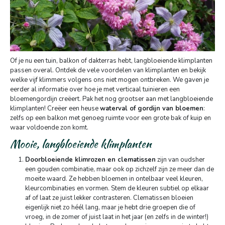
Of je nu een tuin, balkon of dakterras hebt, langbloeiende klimplanten
passen overal. Ontdek de vele voordelen van klimplanten en bekijk
welke vijf klimmers volgens ons niet mogen ontbreken. We gaven je
eerder al informatie over hoe je met verticaal tuinieren een
bloemengordijn creëert. Pak het nog grootser aan met langbloeiende
klimplanten! Creëer een heuse
waterval of gordijn van bloemen
:
zelfs op een balkon met genoeg ruimte voor een grote bak of kuip en
waar voldoende zon komt.
Mooie, langbloeiende klimplanten
Doorbloeiende klimrozen en clematissen
zijn van oudsher
een gouden combinatie, maar ook op zichzelf zijn ze meer dan de
moeite waard. Ze hebben bloemen in ontelbaar veel kleuren,
kleurcombinaties en vormen. Stem de kleuren subtiel op elkaar
af of laat ze juist lekker contrasteren. Clematissen bloeien
eigenlijk niet zo héél lang, maar je hebt drie groepen die of
vroeg, in de zomer of juist laat in het jaar (en zelfs in de winter!)