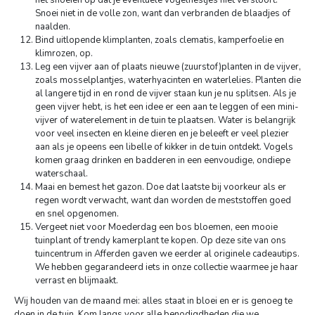
het snoeien op dat je eventuele vogelnestjes niet verstoort.
Snoei niet in de volle zon, want dan verbranden de blaadjes of
naalden.
Bind uitlopende klimplanten, zoals clematis, kamperfoelie en
klimrozen, op.
Leg een vijver aan of plaats nieuwe (zuurstof)planten in de vijver,
zoals mosselplantjes, waterhyacinten en waterlelies. Planten die
al langere tijd in en rond de vijver staan kun je nu splitsen. Als je
geen vijver hebt, is het een idee er een aan te leggen of een mini-
vijver of waterelement in de tuin te plaatsen. Water is belangrijk
voor veel insecten en kleine dieren en je beleeft er veel plezier
aan als je opeens een libelle of kikker in de tuin ontdekt. Vogels
komen graag drinken en badderen in een eenvoudige, ondiepe
waterschaal.
Maai en bemest het gazon. Doe dat laatste bij voorkeur als er
regen wordt verwacht, want dan worden de meststoffen goed
en snel opgenomen.
Vergeet niet voor Moederdag een bos bloemen, een mooie
tuinplant of trendy kamerplant te kopen. Op deze site van ons
tuincentrum in Afferden gaven we eerder al originele cadeautips.
We hebben gegarandeerd iets in onze collectie waarmee je haar
verrast en blijmaakt.
Wij houden van de maand mei: alles staat in bloei en er is genoeg te
doen in de tuin. Kom langs voor alle benodigdheden die we