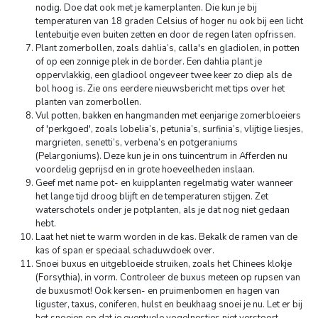
nodig. Doe dat ook met je kamerplanten. Die kun je bij
temperaturen van 18 graden Celsius of hoger nu ook bij een licht
lentebuitje even buiten zetten en door de regen laten opfrissen.
Plant zomerbollen, zoals dahlia’s, calla's en gladiolen, in potten
of op een zonnige plek in de border. Een dahlia plant je
oppervlakkig, een gladiool ongeveer twee keer zo diep als de
bol hoog is. Zie ons eerdere nieuwsbericht met tips over het
planten van zomerbollen.
Vul potten, bakken en hangmanden met eenjarige zomerbloeiers
of 'perkgoed', zoals lobelia’s, petunia’s, surfinia’s, vlijtige liesjes,
margrieten, senetti’s, verbena’s en potgeraniums
(Pelargoniums). Deze kun je in ons tuincentrum in Afferden nu
voordelig geprijsd en in grote hoeveelheden inslaan.
Geef met name pot- en kuipplanten regelmatig water wanneer
het lange tijd droog blijft en de temperaturen stijgen. Zet
waterschotels onder je potplanten, als je dat nog niet gedaan
hebt.
Laat het niet te warm worden in de kas. Bekalk de ramen van de
kas of span er speciaal schaduwdoek over.
Snoei buxus en uitgebloeide struiken, zoals het Chinees klokje
(Forsythia), in vorm. Controleer de buxus meteen op rupsen van
de buxusmot! Ook kersen- en pruimenbomen en hagen van
liguster, taxus, coniferen, hulst en beukhaag snoei je nu. Let er bij