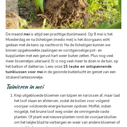
De maand
mei
is altijd een prachtige (tuin)maand. Op 8 mei is het
Moederdag en na IJsheiligen (medio mei) is het doorgaans echt
gedaan met de kans op nachtvorst. Na de IJsheiligen kunnen we
binnen opgekweekte zaailingen en vorstgevoelige pot- en
kuipplanten met een gerust hart weer buiten zetten. Plus nog veel
meer bloemetjes uiteraard. Er is nog veel meer te doen in de tuin, op
het balkon of dakterras. Lees onze
15 leuke en ontspannende
tuinklussen voor mei
in de gezonde buitenlucht en geniet van een
stralend lentezonnetje.
Tuinieren in mei
Knip uitgebloeide bloemen van tulpen en narcissen af, maar laat
het loof staan en afsterven, zodat de bollen voor volgend
voorjaar voldoende energie kunnen opdoen. Moffel, indien
mogelijk, het bruine loof weg onder de omringende vaste
planten. Of plant wat nieuwe planten rond de voorjaarsbollen
om het lelijke blad te verbergen en weer van andere bloemen of