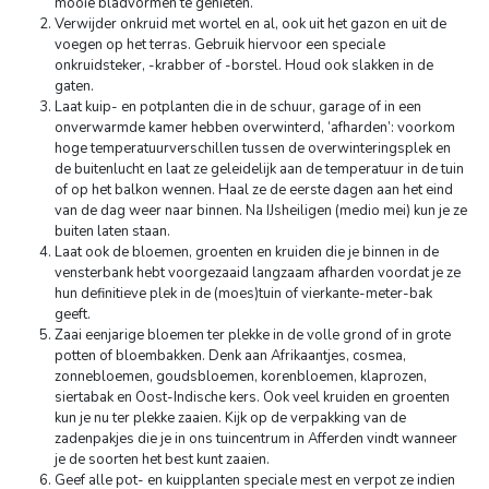
mooie bladvormen te genieten.
Verwijder onkruid met wortel en al, ook uit het gazon en uit de
voegen op het terras. Gebruik hiervoor een speciale
onkruidsteker, -krabber of -borstel. Houd ook slakken in de
gaten.
Laat kuip- en potplanten die in de schuur, garage of in een
onverwarmde kamer hebben overwinterd, ‘afharden’: voorkom
hoge temperatuurverschillen tussen de overwinteringsplek en
de buitenlucht en laat ze geleidelijk aan de temperatuur in de tuin
of op het balkon wennen. Haal ze de eerste dagen aan het eind
van de dag weer naar binnen. Na IJsheiligen (medio mei) kun je ze
buiten laten staan.
Laat ook de bloemen, groenten en kruiden die je binnen in de
vensterbank hebt voorgezaaid langzaam afharden voordat je ze
hun definitieve plek in de (moes)tuin of vierkante-meter-bak
geeft.
Zaai eenjarige bloemen ter plekke in de volle grond of in grote
potten of bloembakken. Denk aan Afrikaantjes, cosmea,
zonnebloemen, goudsbloemen, korenbloemen, klaprozen,
siertabak en Oost-Indische kers. Ook veel kruiden en groenten
kun je nu ter plekke zaaien. Kijk op de verpakking van de
zadenpakjes die je in ons tuincentrum in Afferden vindt wanneer
je de soorten het best kunt zaaien.
Geef alle pot- en kuipplanten speciale mest en verpot ze indien