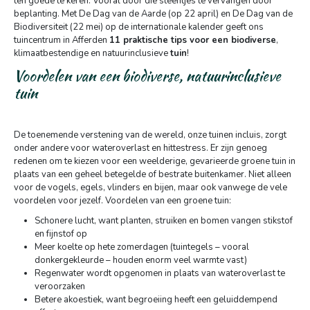
ten goede te keren. Vooral door die steentjes te vervangen door
beplanting. Met De Dag van de Aarde (op 22 april) en De Dag van de
Biodiversiteit (22 mei) op de internationale kalender geeft ons
tuincentrum in Afferden
11 praktische tips voor een biodiverse
,
klimaatbestendige en natuurinclusieve
tuin
!
Voordelen van een biodiverse, natuurinclusieve
tuin
De toenemende verstening van de wereld, onze tuinen incluis, zorgt
onder andere voor wateroverlast en hittestress. Er zijn genoeg
redenen om te kiezen voor een weelderige, gevarieerde groene tuin in
plaats van een geheel betegelde of bestrate buitenkamer. Niet alleen
voor de vogels, egels, vlinders en bijen, maar ook vanwege de vele
voordelen voor jezelf. Voordelen van een groene tuin:
Schonere lucht, want planten, struiken en bomen vangen stikstof
en fijnstof op
Meer koelte op hete zomerdagen (tuintegels – vooral
donkergekleurde – houden enorm veel warmte vast)
Regenwater wordt opgenomen in plaats van wateroverlast te
veroorzaken
Betere akoestiek, want begroeiing heeft een geluiddempend