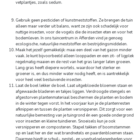
vetplantjes, zoals sedum.
Gebruik geen pesticiden of kunstmeststoffen. Ze brengen de tuin
alleen maar verder uit balans, want ze zijn ook schadelijk voor
nuttige insecten, voor de vogels die de insecten eten en voor het
bodemleven. In ons tuincentrum in Afferden vind je genoeg
ecologische, natuurlijke meststoffen en bestrijdingsmiddelen.
Maak het jezelf gemakkelijk: maai een deel van het gazon minder
vaak. Je kunt bijvoorbeeld alleen looppaden en een zit- of ligplek
regelmatig maaien en de rest van het gras langer laten groeien.
Lang gras heeft diepere wortels, waardoor het sterker en
groener is, en dus minder water nodig heeft, en is aantrekkelijk
voor heel veel bestuivende insecten.
Laat de boel lekker de boel. Laat uitgebloeide bloemen staan en
afgewaaide bladeren en takjes liggen. Verdroogde stengels en
afgestorven plantenmateriaal beschermen de planten en bodem
in de winter tegen vorst. In het voorjaar kun je de plantenresten
afknippen en tussen de planten versnipperen. Dit zorgt voor een
natuurlijke bemesting van je tuingrond én een goede ondergrond
voor insecten en kleine tuindieren. Snoeisels kun je ook
versnipperen en composteren. Stapel takken of boomstammen
op en laat her en der wat brandnetels en paardenbloemen staan.
Daarmee biedt je schuil-, nestel- en voedselgelegenheden voor