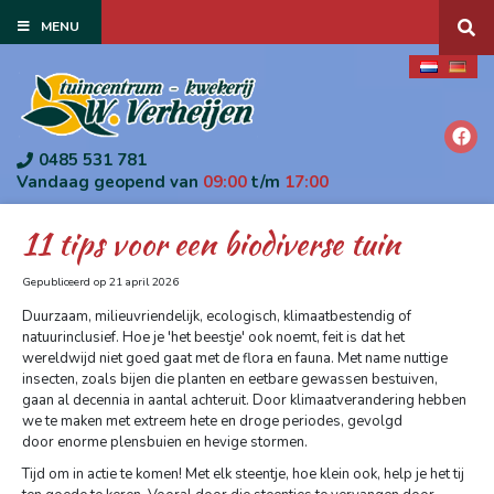
G
MENU
a
n
a
a
r
c
o
0485 531 781
n
Vandaag geopend van
09:00
t/m
17:00
t
e
11 tips voor een biodiverse tuin
n
t
Gepubliceerd op
21 april 2026
Duurzaam, milieuvriendelijk, ecologisch, klimaatbestendig of
natuurinclusief. Hoe je 'het beestje' ook noemt, feit is dat het
wereldwijd niet goed gaat met de flora en fauna. Met name nuttige
insecten, zoals bijen die planten en eetbare gewassen bestuiven,
gaan al decennia in aantal achteruit. Door klimaatverandering hebben
we te maken met extreem hete en droge periodes, gevolgd
door enorme plensbuien en hevige stormen.
Tijd om in actie te komen! Met elk steentje, hoe klein ook, help je het tij