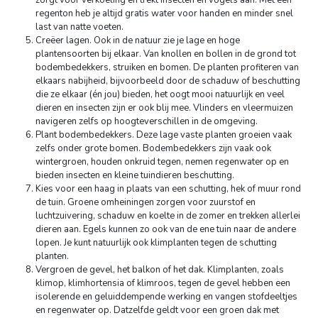
zorgt voor verkoeling en trekt insecten en vogels aan. Met een
regenton heb je altijd gratis water voor handen en minder snel
last van natte voeten.
Creëer lagen. Ook in de natuur zie je lage en hoge
plantensoorten bij elkaar. Van knollen en bollen in de grond tot
bodembedekkers, struiken en bomen. De planten profiteren van
elkaars nabijheid, bijvoorbeeld door de schaduw of beschutting
die ze elkaar (én jou) bieden, het oogt mooi natuurlijk en veel
dieren en insecten zijn er ook blij mee. Vlinders en vleermuizen
navigeren zelfs op hoogteverschillen in de omgeving.
Plant bodembedekkers. Deze lage vaste planten groeien vaak
zelfs onder grote bomen. Bodembedekkers zijn vaak ook
wintergroen, houden onkruid tegen, nemen regenwater op en
bieden insecten en kleine tuindieren beschutting.
Kies voor een haag in plaats van een schutting, hek of muur rond
de tuin. Groene omheiningen zorgen voor zuurstof en
luchtzuivering, schaduw en koelte in de zomer en trekken allerlei
dieren aan. Egels kunnen zo ook van de ene tuin naar de andere
lopen. Je kunt natuurlijk ook klimplanten tegen de schutting
planten.
Vergroen de gevel, het balkon of het dak. Klimplanten, zoals
klimop, klimhortensia of klimroos, tegen de gevel hebben een
isolerende en geluiddempende werking en vangen stofdeeltjes
en regenwater op. Datzelfde geldt voor een groen dak met