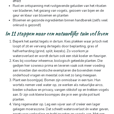
effect
Rust en ontspanning met rustgevende geluiden van het ritselen
van bladeren, het gezang van vogels, gezoem van bijen en de
geur en kleur van bloemen en planten
Bloemen en gezonde ingrediënten binnen handbereik (zelfs veel
onkruid is gezond!)
In 11 stappen naar een natuurlijke tuin vol leven
Beperk het aantal tegels in de tuin. Kies plekken waar je toch niet
loopt of zit en vervang de tegels door beplanting, gras of
halfverharding (grind, split, kiezels). Zo voorkom je
wateroverlast en wordt de tuin ook een stuk koeler en fleuriger.
Kies bij voorkeur inheemse, biologisch geteelde planten. Die
gedijen hier sowieso prima en leveren vaak ook meer voeding
aan insecten dan exotische exemplaren die bovendien meer
onderhoud vragen en meestal ook niet zo lang meegaan.
Plant een boom(pje). Bomen zijn onmisbaar in een tuin. Hun
wortels nemen veel water op, ze werken als natuurlijke airco,
bieden schaduw en privacy, vangen stikstof op en trekken vogels
aan. Er zijn ook kleine boompjes die je in een grote pot kunt
planten.
Vang regenwater op. Leg een vijver aan of creëer een lager
gelegen moeraszone. Dat scheelt wateroverlast én water geven,