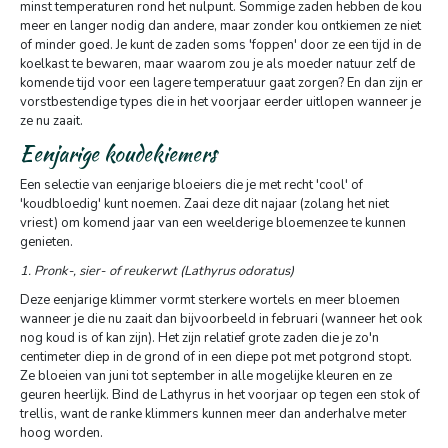
minst temperaturen rond het nulpunt. Sommige zaden hebben de kou
meer en langer nodig dan andere, maar zonder kou ontkiemen ze niet
of minder goed. Je kunt de zaden soms 'foppen' door ze een tijd in de
koelkast te bewaren, maar waarom zou je als moeder natuur zelf de
komende tijd voor een lagere temperatuur gaat zorgen? En dan zijn er
vorstbestendige types die in het voorjaar eerder uitlopen wanneer je
ze nu zaait.
Eenjarige koudekiemers
Een selectie van eenjarige bloeiers die je met recht 'cool' of
'koudbloedig' kunt noemen. Zaai deze dit najaar (zolang het niet
vriest) om komend jaar van een weelderige bloemenzee te kunnen
genieten.
1. Pronk-, sier- of reukerwt (Lathyrus odoratus)
Deze eenjarige klimmer vormt sterkere wortels en meer bloemen
wanneer je die nu zaait dan bijvoorbeeld in februari (wanneer het ook
nog koud is of kan zijn). Het zijn relatief grote zaden die je zo'n
centimeter diep in de grond of in een diepe pot met potgrond stopt.
Ze bloeien van juni tot september in alle mogelijke kleuren en ze
geuren heerlijk. Bind de Lathyrus in het voorjaar op tegen een stok of
trellis, want de ranke klimmers kunnen meer dan anderhalve meter
hoog worden.