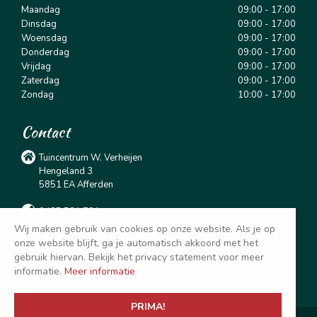
Maandag
09:00 - 17:00
Dinsdag
09:00 - 17:00
Woensdag
09:00 - 17:00
Donderdag
09:00 - 17:00
Vrijdag
09:00 - 17:00
Zaterdag
09:00 - 17:00
Zondag
10:00 - 17:00
Contact
Tuincentrum W. Verheijen
Hengeland 3
5851 EA Afferden
0485 531 781
Wij maken gebruik van cookies op onze website. Als je op
info@tuincentrumverheijen.nl
onze website blijft, ga je automatisch akkoord met het
gebruik hiervan. Bekijk het privacy statement voor meer
@tuincentrumverheijen
informatie.
Meer informatie
PRIMA!