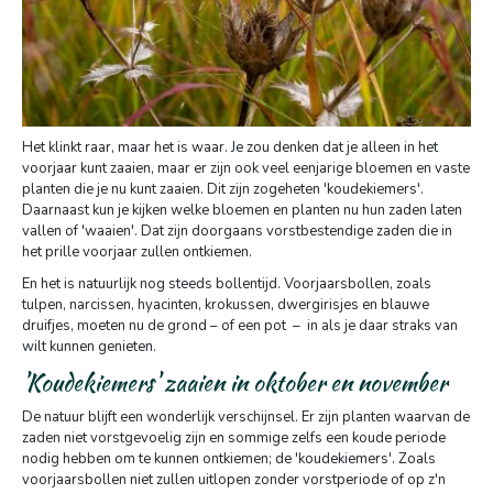
Het klinkt raar, maar het is waar. Je zou denken dat je alleen in het
voorjaar kunt zaaien, maar er zijn ook veel eenjarige bloemen en vaste
planten die je nu kunt zaaien. Dit zijn zogeheten 'koudekiemers'.
Daarnaast kun je kijken welke bloemen en planten nu hun zaden laten
vallen of 'waaien'. Dat zijn doorgaans vorstbestendige zaden die in
het prille voorjaar zullen ontkiemen.
En het is natuurlijk nog steeds bollentijd. Voorjaarsbollen, zoals
tulpen, narcissen, hyacinten, krokussen, dwergirisjes en blauwe
druifjes, moeten nu de grond – of een pot – in als je daar straks van
wilt kunnen genieten.
'Koudekiemers' zaaien in oktober en november
De natuur blijft een wonderlijk verschijnsel. Er zijn planten waarvan de
zaden niet vorstgevoelig zijn en sommige zelfs een koude periode
nodig hebben om te kunnen ontkiemen; de 'koudekiemers'. Zoals
voorjaarsbollen niet zullen uitlopen zonder vorstperiode of op z'n