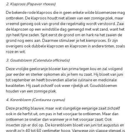
2. Klaproos (Papaver rhoeas)
De bekende rode klaproos die in geen enkele wilde bloemenzee mag
ontbreken. De klaproos houdt niet alleen van een zonnige plek, maar
vreemd genoeg ook van grond die regelmatig wordt verstoord. Zaai
de klaprozen op een windstille dag gemengd met wat zand, want het
zijn heel fijne zaden. Spit eerst de grond om en hark na het zaaien de
grond nog eens aan. Daarmee stimuleer je het kiemproces. Er zijn
overigens ook dubbele klaprozen en klaprozen in andere tinten, zoals
roze en wit.
3. Goudsbloem (Calendula officinalis)
Deze vrolijke geeloranje bloeier kan prima tegen kou en zal volgend
jaar eerder en sterker opkomen als je hem nu zaait. Hij bloeit van juni
tot september en heeft bovendien allerlei culinaire en medicinale
kwaliteiten. Hij zaait zichzelf ook weer rijkelijk uit. Goudsbloemen
houden van een zonnige plek.
4. Korenbloem (Centaurea cyanus)
Deze prachtig blauwe, maar wat slungelige eenjarige zaait zichzelf
ook in de herfst uit, om pas in het voorjaar te ontkiemen. Maar dan
ontkiemen ze sneller dan wanneer je in het voorjaar zaait. Ook
insecten zijn er dol op. De korenbloem bloeit van juni tot augustus en
wordt zo'n 40 tot 60 centimeter hoog. Vanwege zijn slappe stengel is