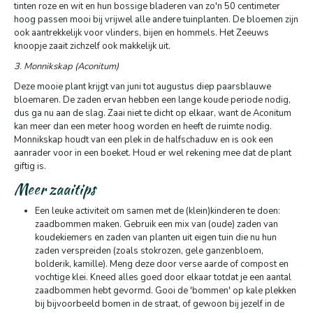
tinten roze en wit en hun bossige bladeren van zo'n 50 centimeter
hoog passen mooi bij vrijwel alle andere tuinplanten. De bloemen zijn
ook aantrekkelijk voor vlinders, bijen en hommels. Het Zeeuws
knoopje zaait zichzelf ook makkelijk uit.
3. Monnikskap (Aconitum)
Deze mooie plant krijgt van juni tot augustus diep paarsblauwe
bloemaren. De zaden ervan hebben een lange koude periode nodig,
dus ga nu aan de slag. Zaai niet te dicht op elkaar, want de Aconitum
kan meer dan een meter hoog worden en heeft de ruimte nodig.
Monnikskap houdt van een plek in de halfschaduw en is ook een
aanrader voor in een boeket. Houd er wel rekening mee dat de plant
giftig is.
Meer zaaitips
Een leuke activiteit om samen met de (klein)kinderen te doen:
zaadbommen maken. Gebruik een mix van (oude) zaden van
koudekiemers en zaden van planten uit eigen tuin die nu hun
zaden verspreiden (zoals stokrozen, gele ganzenbloem,
bolderik, kamille). Meng deze door verse aarde of compost en
vochtige klei. Kneed alles goed door elkaar totdat je een aantal
zaadbommen hebt gevormd. Gooi de 'bommen' op kale plekken
bij bijvoorbeeld bomen in de straat, of gewoon bij jezelf in de