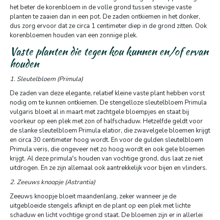
het beter de korenbloem in de volle grond tussen stevige vaste
planten te zaaien dan in een pot. De zaden ontkiemen in het donker,
dus zorg ervoor dat ze circa 1 centimeter diep in de grond zitten. Ook
korenbloemen houden van een zonnige plek.
Vaste planten die tegen kou kunnen en/of ervan
houden
1. Sleutelbloem (Primula)
De zaden van deze elegante, relatief kleine vaste plant hebben vorst
nodig om te kunnen ontkiemen. De stengelloze sleutelbloem Primula
vulgaris bloeit al in maart met zachtgele bloempjes en staat bij
voorkeur op een plek met zon of halfschaduw. Hetzelfde geldt voor
de slanke sleutelbloem Primula elatior, die zwavelgele bloemen krijgt
en circa 30 centimeter hoog wordt. En voor de gulden sleutelbloem
Primula veris, die ongeveer net zo hoog wordt en ook gele bloemen
krijgt. Al deze primula's houden van vochtige grond, dus laat ze niet
uitdrogen. En ze zijn allemaal ook aantrekkelijk voor bijen en vlinders.
2. Zeeuws knoopje (Astrantia)
Zeeuws knoopje bloeit maandenlang, zeker wanneer je de
uitgebloeide stengels afknipt en de plant op een plek met lichte
schaduw en licht vochtige grond staat. De bloemen zijn er in allerlei