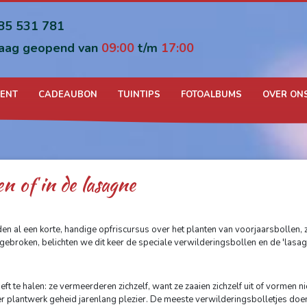
85 531 781
aag geopend van
09:00
t/m
17:00
MENT
CADEAUBON
TUINTIPS
FOTOALBUMS
OVER ON
en of in de lasagne
en al een korte, handige opfriscursus over het planten van voorjaarsbollen, 
ebroken, belichten we dit keer de speciale verwilderingsbollen en de 'lasag
oeft te halen: ze vermeerderen zichzelf, want ze zaaien zichzelf uit of vormen 
n keer plantwerk geheid jarenlang plezier. De meeste verwilderingsbolletjes do