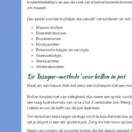
bodembedekkers en aan de voet van bladverliezende bomen en s
om maaien.
Een aantal soorten bolletjes die vanzelf 'verwilderen' en zic
Blauwe druifjes
Boerenkrokussen
Bosanemonen
Boshyacinten
Botanische tulpjes en narcisjes
Sneeuwklokjes
Sterhyacinten
Winterakonieten
De 'lasagne-methode' voor bollen in pot
Maak als een heuse chef-kok eens een bollenpot met een mix va
Bollen houden niet van nattigheid, dus neem een grote, vors
een laag hydrokorrels van circa 2 tot 3 centimeter toe. Men
rotten) en vul de helft van de pot daarmee.
Om de bollen extra tegen strenge vorst te beschermen kun je
zet je de pot in een iets grotere pot. Zorg om het risico op b
Neem vervolgens de grootste bollen die het diepst geplant 