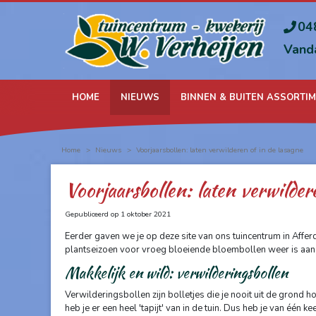
Ga
naar
04
content
Vand
HOME
NIEUWS
BINNEN & BUITEN ASSORTI
Home
>
Nieuws
>
Voorjaarsbollen: laten verwilderen of in de lasagne
Voorjaarsbollen: laten verwilder
Gepubliceerd op
1 oktober 2021
Eerder gaven we je op deze site van ons tuincentrum in Afferd
plantseizoen voor vroeg bloeiende bloembollen weer is aang
Makkelijk en wild: verwilderingsbollen
Verwilderingsbollen zijn bolletjes die je nooit uit de grond h
heb je er een heel 'tapijt' van in de tuin. Dus heb je van éé