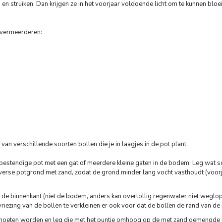
truiken. Dan krijgen ze in het voorjaar voldoende licht om te kunnen bloeie
h vermeerderen:
n verschillende soorten bollen die je in laagjes in de pot plant.
tbestendige pot met een gat of meerdere kleine gaten in de bodem. Leg wat 
g verse potgrond met zand, zodat de grond minder lang vocht vasthoudt (voor
 de binnenkant (niet de bodem, anders kan overtollig regenwater niet weglop
evriezing van de bollen te verkleinen er ook voor dat de bollen de rand van de 
moeten worden en leg die met het puntje omhoog op de met zand gemengde la