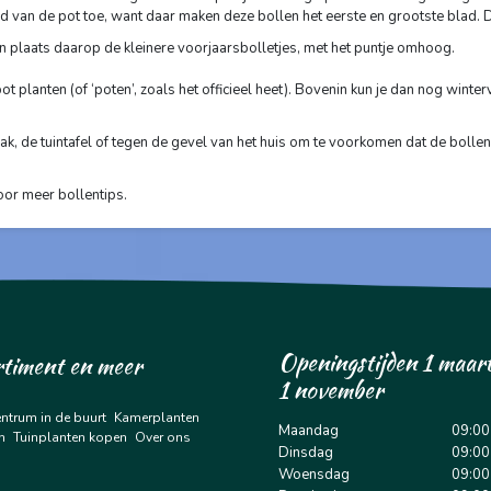
nd van de pot toe, want daar maken deze bollen het eerste en grootste blad.
plaats daarop de kleinere voorjaarsbolletjes, met het puntje omhoog.
t planten (of ‘poten’, zoals het officieel heet). Bovenin kun je dan nog winter
k, de tuintafel of tegen de gevel van het huis om te voorkomen dat de bollen
oor meer bollentips.
Openingstijden 1 maart
rtiment en meer
1 november
entrum in de buurt
Kamerplanten
Maandag
09:00
n
Tuinplanten kopen
Over ons
Dinsdag
09:00
Woensdag
09:00