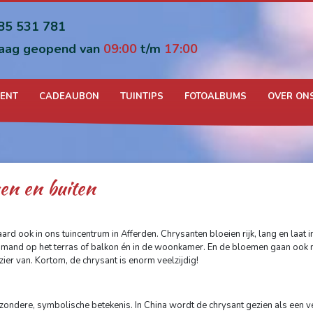
85 531 781
aag geopend van
09:00
t/m
17:00
MENT
CADEAUBON
TUINTIPS
FOTOALBUMS
OVER ON
en en buiten
ard ook in ons tuincentrum in Afferden. Chrysanten bloeien rijk, lang en laat in
t of mand op het terras of balkon én in de woonkamer. En de bloemen gaan ook
ezier van. Kortom, de chrysant is enorm veelzijdig!
ijzondere, symbolische betekenis. In China wordt de chrysant gezien als een 