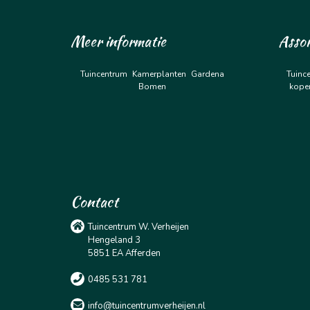
Meer informatie
Asso
Tuincentrum
Kamerplanten
Gardena
Tuinc
Bomen
kope
Contact
Tuincentrum W. Verheijen
Hengeland 3
5851 EA Afferden
0485 531 781
info@tuincentrumverheijen.nl