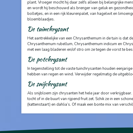
plant. Vroeger mocht hij daar zelfs alleen bij belangrijke me
en wordt hij beschouwd als brenger van geluk en gezondheid. 
bolletjes, en in een rijk kleurenpalet, van hagelwit en limoen
bloemblaadjes.
De tuinchrysant
Het aantrekkelijke van een Chrysanthemum in de tuin is dat de
Chrysanthemum rubellum, Chrysanthemum indicum en Chrysant
met een laag bladeren en/of stro om ze tegen de vorst te be
De potchrysant
In tegenstelling tot de vaste tuinchrysanten houden eenjarige 
hebben van regen en wind. Verwijder regelmatig de uitgeblo
De snijchrysant
Als snijbloem zijn chrysanten het hele jaar door verkrijgbaar.
tocht of in de buurt van rijpend fruit zet. Schik ze in een s
(kattenstaart) en dahlia’s. Of maak een bonte mix van versch