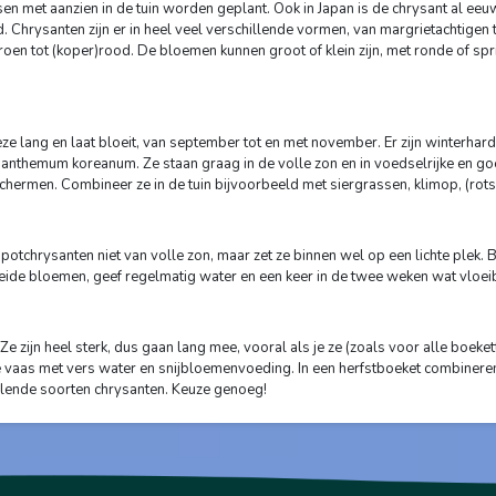
nsen met aanzien in de tuin worden geplant. Ook in Japan is de chrysant al eeu
Chrysanten zijn er in heel veel verschillende vormen, van margrietachtigen 
groen tot (koper)rood. De bloemen kunnen groot of klein zijn, met ronde of spr
ze lang en laat bloeit, van september tot en met november. Er zijn winterhar
hemum koreanum. Ze staan graag in de volle zon en in voedselrijke en goed
schermen. Combineer ze in de tuin bijvoorbeeld met siergrassen, klimop, (ro
potchrysanten niet van volle zon, maar zet ze binnen wel op een lichte plek. Bu
eide bloemen, geef regelmatig water en een keer in de twee weken wat vloei
 Ze zijn heel sterk, dus gaan lang mee, vooral als je ze (zoals voor alle boek
chone vaas met vers water en snijbloemenvoeding. In een herfstboeket combiner
illende soorten chrysanten. Keuze genoeg!