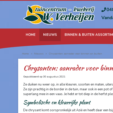
Ga
naar
04
content
Vand
HOME
NIEUWS
BINNEN & BUITEN ASSORTI
Home
>
Nieuws
>
Chrysanten: aanrader voor binnen en buiten
Chrysanten: aanrader voor binn
Gepubliceerd op
30 augustus 2021
Ze duiken nu weer op, in alle kleuren, soorten en maten, uitera
Ze zijn prachtig in de border in de tuin, maar ook in een po
superlang mee in een vaas. Je hebt er tot diep in de herfst pl
Symbolische en kleurrijke plant
De chrysant komt oorspronkelijk uit Azië en heeft daar een b