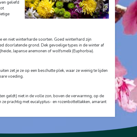
wen geliefd
tot
ietige
de en niet winterharde soorten. Goed winterhard zijn
 doorlatende grond. Dek gevoelige types in de winter af
ts)heide, Japanse anemonen of wolfsmelk (Euphorbia).
iten zet je ze op een beschutte plek, waar ze weinig te lijden
bare voeding.
etten geldt) niet in de volle zon, boven de verwarmng, op de
en ze prachtig met eucalyptus- en rozenbotteltakken, amarant