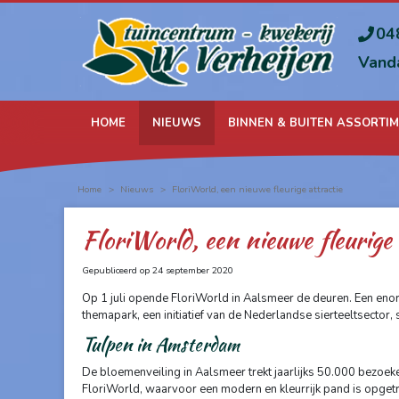
Ga
naar
04
content
Vand
HOME
NIEUWS
BINNEN & BUITEN ASSORTI
Home
>
Nieuws
>
FloriWorld, een nieuwe fleurige attractie
FloriWorld, een nieuwe fleurige 
Gepubliceerd op
24 september 2020
Op 1 juli opende FloriWorld in Aalsmeer de deuren. Een enor
themapark, een initiatief van de Nederlandse sierteeltsector
Tulpen in Amsterdam
De bloemenveiling in Aalsmeer trekt jaarlijks 50.000 bezoeke
FloriWorld, waarvoor een modern en kleurrijk pand is opgetro