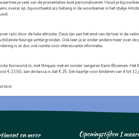
waarmee je veel van de presentaties kunt personaliseren. Houd je bijvoorbe
olgens overal op, bijvoorbeeld als behang in de woonkamer in het stukje Ams
ouwd.
r rails door de hele attractie. Deze zijn aan het eind van de toer in de veil
erschillende fleurige achtergronden. Ook leer je er onder andere meer over de 
dering is er dus ook ruimte voor interessante informatie.
bsite floriworld.nl, met filmpjes met en zonder zangeres Karin Bloemen. Het
ost € 23,50, aan de kassa is dat € 25. Een kaartje voor kinderen van 4 tot 11 
orld.nl
Openingstijden 1 maart
rtiment en meer