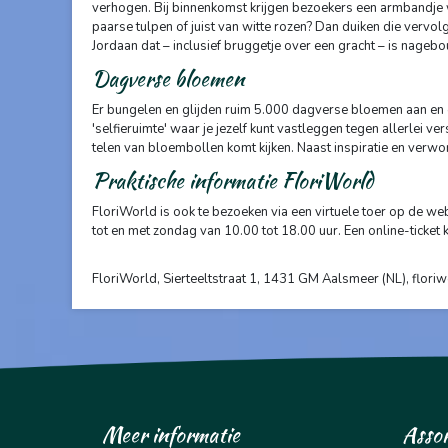
verhogen. Bij binnenkomst krijgen bezoekers een armbandje 
paarse tulpen of juist van witte rozen? Dan duiken die verv
Jordaan dat – inclusief bruggetje over een gracht – is nageb
Dagverse bloemen
Er bungelen en glijden ruim 5.000 dagverse bloemen aan en ove
'selfieruimte' waar je jezelf kunt vastleggen tegen allerlei v
telen van bloembollen komt kijken. Naast inspiratie en verwon
Praktische informatie FloriWorld
FloriWorld is ook te bezoeken via een virtuele toer op de we
tot en met zondag van 10.00 tot 18.00 uur. Een online-ticket k
FloriWorld, Sierteeltstraat 1, 1431 GM Aalsmeer (NL), floriw
Meer informatie
Asso