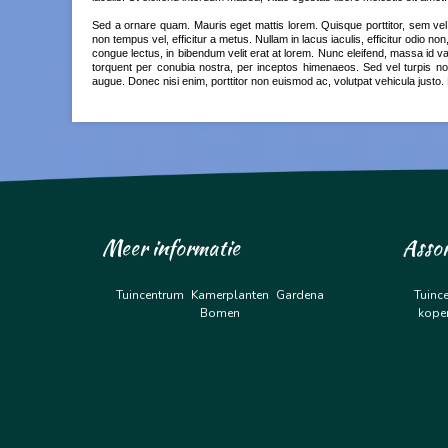
Sed a ornare quam. Mauris eget mattis lorem. Quisque porttitor, sem vel
non tempus vel, efficitur a metus. Nullam in lacus iaculis, efficitur odio non, 
congue lectus, in bibendum velit erat at lorem. Nunc eleifend, massa id vari
torquent per conubia nostra, per inceptos himenaeos. Sed vel turpis no
augue. Donec nisi enim, porttitor non euismod ac, volutpat vehicula justo.
Meer informatie
Asso
Tuincentrum
Kamerplanten
Gardena
Tuinc
Bomen
kope