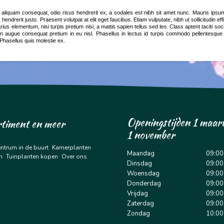
 aliquam consequat, odio risus hendrerit ex, a sodales est nibh sit amet nunc. Mauris ipsu
hendrerit justo. Praesent volutpat at elit eget faucibus. Etiam vulputate, nibh ut sollicitudin effici
us elementum, nisi turpis pretium nisi, a mattis sapien tellus sed leo. Class aptent taciti soc
n augue consequat pretium in eu nisl. Phasellus in lectus id turpis commodo pellentesque
 Phasellus quis molestie ex.
Openingstijden 1 maart
rtiment en meer
1 november
entrum in de buurt
Kamerplanten
Maandag
09:00
n
Tuinplanten kopen
Over ons
Dinsdag
09:00
Woensdag
09:00
Donderdag
09:00
Vrijdag
09:00
Zaterdag
09:00
Zondag
10:00