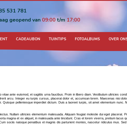
85 531 781
aag geopend van
09:00
t/m
17:00
MENT
CADEAUBON
TUINTIPS
FOTOALBUMS
OVER ON
to vitae ante euismod, et sagittis urna faucibus. Proin in libero diam. Vestibulum ultricies co
drerit arcu. Integer eu turpis cursus, placerat dolor et, accumsan lorem. Maecenas nisi dolo
. Quisque pellentesque imperdiet dictum. Duis a laoreet turpis, sit amet elementum nunc. N
ue lectus. Nullam ultricies elementum malesuada. Aliquam feugiat molestie dui eget placerat. Pr
rta magna et ex aliquet, in malesuada ante tincidunt. Cras et lorem viverra, pretium lacus quis
m. Cum sociis natoque penatibus et magnis dis parturient montes, nascetur ridiculus mus. Sed 