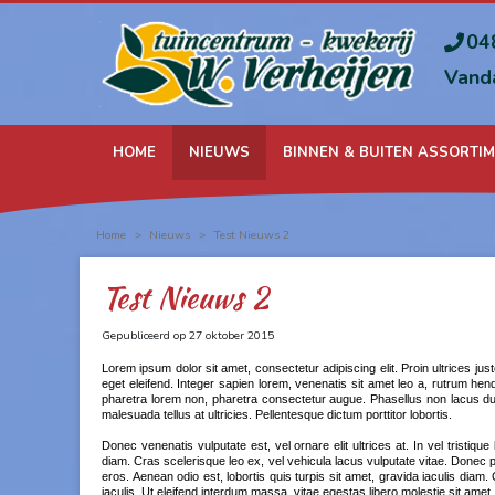
Ga
naar
04
content
Vand
HOME
NIEUWS
BINNEN & BUITEN ASSORTI
Home
>
Nieuws
>
Test Nieuws 2
Test Nieuws 2
Gepubliceerd op
27 oktober 2015
Lorem ipsum dolor sit amet, consectetur adipiscing elit. Proin ultrices jus
eget eleifend. Integer sapien lorem, venenatis sit amet leo a, rutrum hen
pharetra lorem non, pharetra consectetur augue. Phasellus non lacus dui
malesuada tellus at ultricies. Pellentesque dictum porttitor lobortis.
Donec venenatis vulputate est, vel ornare elit ultrices at. In vel tristiq
diam. Cras scelerisque leo ex, vel vehicula lacus vulputate vitae. Donec po
eros. Aenean odio est, lobortis quis turpis sit amet, gravida iaculis dia
iaculis. Ut eleifend interdum massa, vitae egestas libero molestie sit amet.