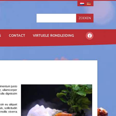
S
CONTACT
VIRTUELE RONDLEIDING
ndimentum justo
r, ullamcorper
ulla dignissim
oin eu aliquet
, sollicitudin
mollis viverra