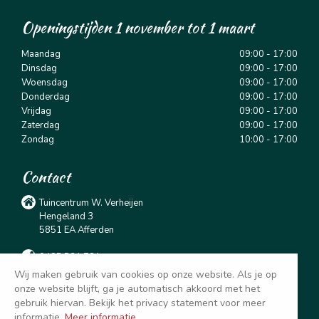
Openingstijden 1 november tot 1 maart
Maandag
09:00 - 17:00
Dinsdag
09:00 - 17:00
Woensdag
09:00 - 17:00
Donderdag
09:00 - 17:00
Vrijdag
09:00 - 17:00
Zaterdag
09:00 - 17:00
Zondag
10:00 - 17:00
Contact
Tuincentrum W. Verheijen
Hengeland 3
5851 EA Afferden
0485 531 781
Wij maken gebruik van cookies op onze website. Als je op
info@tuincentrumverheijen.nl
onze website blijft, ga je automatisch akkoord met het
gebruik hiervan. Bekijk het privacy statement voor meer
@tuincentrumverheijen
informatie.
Meer informatie