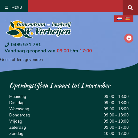
G
MENU
a
n
a
a
r
c
o
0485 531 781
n
Vandaag geopend van
09:00
t/m
17:00
t
Geen folders gevonden
e
n
t
Openingstijden 1 maart tot 1 november
Maandag
09:00 - 18:00
Dinsdag
09:00 - 18:00
Woensdag
09:00 - 18:00
Donderdag
09:00 - 18:00
Vrijdag
09:00 - 18:00
Zaterdag
09:00 - 17:00
Zondag
10:00 - 17:00