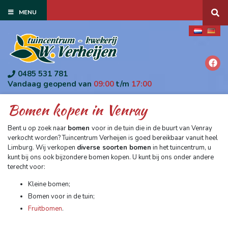
G
MENU
a
n
a
a
r
c
o
0485 531 781
n
Vandaag geopend van
09:00
t/m
17:00
t
e
Bomen kopen in Venray
n
t
Bent u op zoek naar
bomen
voor in de tuin die in de buurt van Venray
verkocht worden? Tuincentrum Verheijen is goed bereikbaar vanuit heel
Limburg. Wij verkopen
diverse soorten bomen
in het tuincentrum, u
kunt bij ons ook bijzondere bomen kopen. U kunt bij ons onder andere
terecht voor:
Kleine bomen;
Bomen voor in de tuin;
Fruitbomen
.