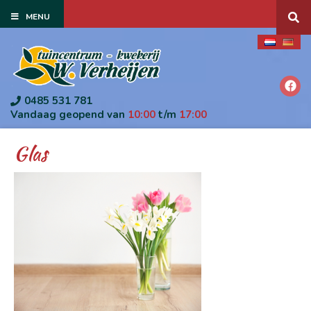
G
MENU
a
n
a
a
r
c
o
0485 531 781
n
Vandaag geopend van
10:00
t/m
17:00
t
e
Glas
n
t