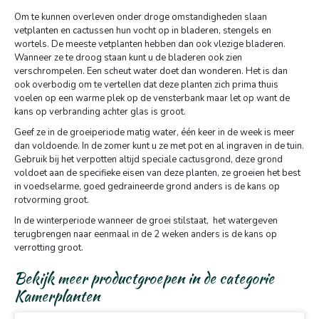
Om te kunnen overleven onder droge omstandigheden slaan
vetplanten en cactussen hun vocht op in bladeren, stengels en
wortels. De meeste vetplanten hebben dan ook vlezige bladeren.
Wanneer ze te droog staan kunt u de bladeren ook zien
verschrompelen. Een scheut water doet dan wonderen. Het is dan
ook overbodig om te vertellen dat deze planten zich prima thuis
voelen op een warme plek op de vensterbank maar let op want de
kans op verbranding achter glas is groot.
Geef ze in de groeiperiode matig water, één keer in de week is meer
dan voldoende. In de zomer kunt u ze met pot en al ingraven in de tuin.
Gebruik bij het verpotten altijd speciale cactusgrond, deze grond
voldoet aan de specifieke eisen van deze planten, ze groeien het best
in voedselarme, goed gedraineerde grond anders is de kans op
rotvorming groot.
In de winterperiode wanneer de groei stilstaat, het watergeven
terugbrengen naar eenmaal in de 2 weken anders is de kans op
verrotting groot.
Bekijk meer productgroepen in de categorie
Kamerplanten