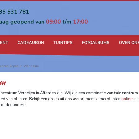
85 531 781
aag geopend van
09:00
t/m
17:00
MENT
CADEAUBON
TUINTIPS
FOTOALBUMS
OVER ON
lanten kopen in Wanssum
um
ncentrum Verheijen in Afferden zijn. Wij zijn een combinatie van
tuincentrum
ed van planten. Bekijk een greep uit ons assortiment kamerplanten
online
in 
n onder andere: