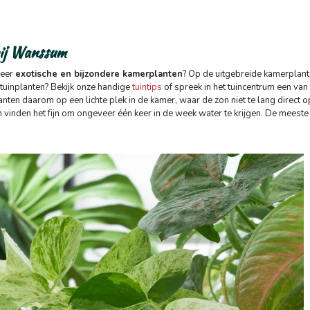
bij Wanssum
meer
exotische en bijzondere kamerplanten
? Op de uitgebreide kamerplant
 tuinplanten? Bekijk onze handige
tuintips
of spreek in het tuincentrum een v
anten daarom op een lichte plek in de kamer, waar de zon niet te lang direct 
 vinden het fijn om ongeveer één keer in de week water te krijgen. De meest