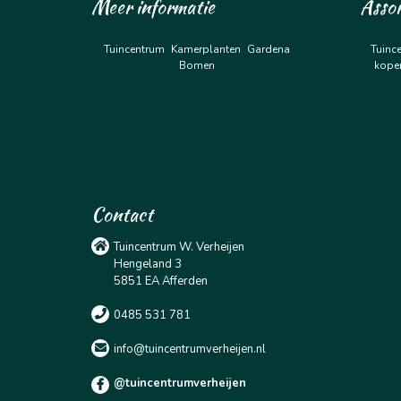
Meer informatie
Asso
Tuincentrum
Kamerplanten
Gardena
Tuinc
Bomen
kope
Contact
Tuincentrum W. Verheijen
Hengeland 3
5851 EA Afferden
0485 531 781
info@tuincentrumverheijen.nl
@tuincentrumverheijen