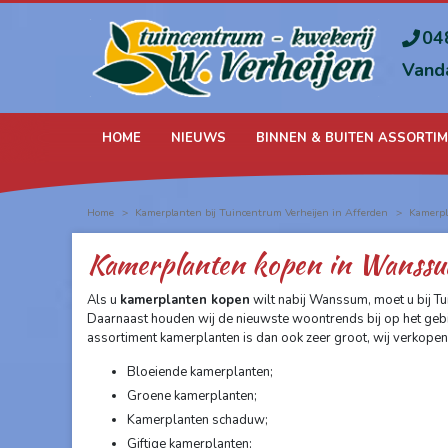
Ga
naar
04
content
Vand
HOME
NIEUWS
BINNEN & BUITEN ASSORTI
Home
>
Kamerplanten bij Tuincentrum Verheijen in Afferden
>
Kamerp
Kamerplanten kopen in Wanss
Als u
kamerplanten kopen
wilt nabij Wanssum, moet u bij Tui
Daarnaast houden wij de nieuwste woontrends bij op het gebi
assortiment kamerplanten is dan ook zeer groot, wij verkope
Bloeiende kamerplanten;
Groene kamerplanten;
Kamerplanten schaduw;
Giftige kamerplanten;